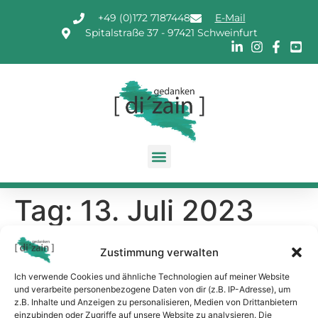
+49 (0)172 7187448
E-Mail
Spitalstraße 37 - 97421 Schweinfurt
Tag:
13. Juli 2023
Schülerin, 16 Jahre
Zustimmung verwalten
Ich verwende Cookies und ähnliche Technologien auf meiner Website
Ich konnte loslassen und im Prozess des Bildes
und verarbeite personenbezogene Daten von dir (z.B. IP-Adresse), um
z.B. Inhalte und Anzeigen zu personalisieren, Medien von Drittanbietern
nachvollziehen, dass es nicht gut aussehen muss. Es
einzubinden oder Zugriffe auf unsere Website zu analysieren. Die