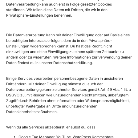
war diese Unabhängigkeit die mir am meisten gefallen
Datenverarbeitung kann auch erst in Folge gesetzter Cookies
hat.
stattfinden. Wir teilen diese Daten mit Dritten, die wir in den
Privatsphäre-Einstellungen benennen.
Rentnerin, 52 Jahre
Die Datenverarbeitung kann mit deiner Einwilligung oder auf Basis eines
Mir hat besonders gut die ruhige, vorsichtige, achtsame
berechtigten Interesses erfolgen, dem du in den Privatsphäre-
Art von Colette gefallen. Ich nehme mir viel Hoffnung,
Einstellungen widersprechen kannst. Du hast das Recht, nicht
Geduld und Freude mit. Freude mein Bild des Lebens
einzuwilligen und deine Einwilligung zu einem späteren Zeitpunkt zu
ändern oder zu widerrufen. Weitere Informationen zur Verwendung deiner
weiter zu führen, zu malen. Mein Leben mit viel Freude
Daten findest du in unserer Datenschutzerklärung.
und Farbe zu füllen, zu gestalten. Es macht Lust auf
mehr.
Einige Services verarbeiten personenbezogene Daten in unsicheren
Drittländern. Mit deiner Einwilligung stimmst du auch der
Schülerin, 13 Jahre
Datenverarbeitung gekennzeichneter Services gemäß Art. 49 Abs. 1 lit. a
DSGVO zu, mit Risiken wie unzureichenden Rechtsmitteln, unbefugtem
Zugriff durch Behörden ohne Information oder Widerspruchsmöglichkeit,
Es war mega geil und hat voll viel Spaß gemacht. Ich
unbefugter Weitergabe an Dritte und unzureichenden
konnte meine ganze Wut aus mir rauslassen. Jetzt weiß
Datensicherheitsmaßnahmen.
ich wie ich in Zukunft meine Wut rauslassen kann.
Wenn du alle Services akzeptierst, erlaubst du, dass
gedanken di´zain
Google Tag Manager, YouTube, WordPress Kommentare,