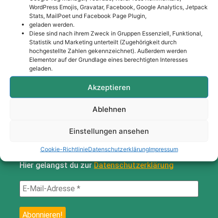
Colette Brooks
WordPress Emojis, Gravatar, Facebook, Google Analytics, Jetpack
Spitalstraße 37
Stats, MailPoet und Facebook Page Plugin,
geladen werden.
97421 Schweinfurt
Diese sind nach ihrem Zweck in Gruppen Essenziell, Funktional,
Statistik und Marketing unterteilt (Zugehörigkeit durch
hochgestellte Zahlen gekennzeichnet). Außerdem werden
Folge mir hier:
Elementor auf der Grundlage eines berechtigten Interesses
geladen.
Anmeldung zum Newsletter
Akzeptieren
Ich möchte News per E-Mail erhalten und bin mit
Ablehnen
der damit verbundenen Verarbeitung meiner
personenbezogenen Daten gemäß der gedanken
Einstellungen ansehen
dizain – Datenschutzerklärung einverstanden. Ein
Widerruf ist jederzeit möglich.
Cookie-Richtlinie
Datenschutzerklärung
Impressum
Hier gelangst du zur
Datenschutzerklärung