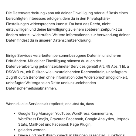
bzw. erst dann zeigen. Irgendwie so wie ein guter Wein
Die Datenverarbeitung kann mit deiner Einwilligung oder auf Basis eines
Zeit braucht so brauchen auch Entwicklungen, Narben,
berechtigten Interesses erfolgen, dem du in den Privatsphäre-
Trauer, Erlebnisse die Zeit um sich zu zeigen und zu
Einstellungen widersprechen kannst. Du hast das Recht, nicht
verwandeln. Es ist immer etwas schwierig eigene
einzuwilligen und deine Einwilligung zu einem späteren Zeitpunkt zu
ändern oder zu widerrufen. Weitere Informationen zur Verwendung deiner
Geschichten in Kurzform darzustellen. Vielleicht nur so
Daten findest du in unserer Datenschutzerklärung.
viel: Ich konnte meine beiden Enkelkinder nach über 7
Jahren bei mir im Haus in den Arm nehmen und einfach
Einige Services verarbeiten personenbezogene Daten in unsicheren
nur Glück empfinden. Und….wir sind erst am
Drittländern. Mit deiner Einwilligung stimmst du auch der
Anfang…..wir malen jetzt zusammen.
Datenverarbeitung gekennzeichneter Services gemäß Art. 49 Abs. 1 lit. a
Ich danke dir aus ganzem Herzen.
DSGVO zu, mit Risiken wie unzureichenden Rechtsmitteln, unbefugtem
Zugriff durch Behörden ohne Information oder Widerspruchsmöglichkeit,
unbefugter Weitergabe an Dritte und unzureichenden
Datensicherheitsmaßnahmen.
gedanken di´zain
Colette Brooks
Spitalstraße 37
Wenn du alle Services akzeptierst, erlaubst du, dass
97421 Schweinfurt
Google Tag Manager, YouTube, WordPress Kommentare,
WordPress Emojis, Gravatar, Facebook, Google Analytics, Jetpack
Stats, MailPoet und Facebook Page Plugin,
Folge mir hier:
geladen werden.
Diese sind nach ihrem Zweck in Gruppen Essenziell, Funktional,