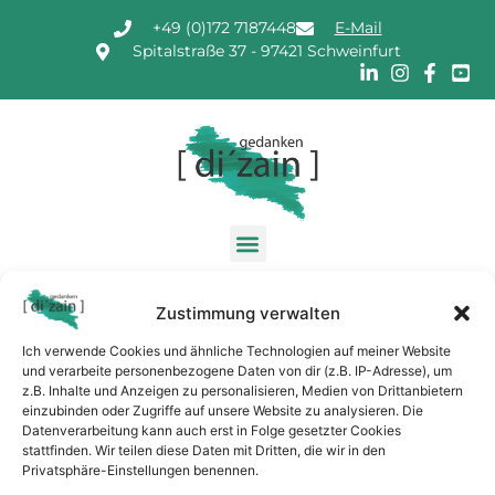
+49 (0)172 7187448
E-Mail
Spitalstraße 37 - 97421 Schweinfurt
Projektmanager 59
Zustimmung verwalten
Ich verwende Cookies und ähnliche Technologien auf meiner Website
und verarbeite personenbezogene Daten von dir (z.B. IP-Adresse), um
Liebe Colette. Ich bin dir unendlich dankbar für deine
z.B. Inhalte und Anzeigen zu personalisieren, Medien von Drittanbietern
Arbeit, dein Sein, deinen wundervollen Ort. Nachdem ich
einzubinden oder Zugriffe auf unsere Website zu analysieren. Die
Datenverarbeitung kann auch erst in Folge gesetzter Cookies
bei dir war, habe ich erstmal meine innersten Grenzen
stattfinden. Wir teilen diese Daten mit Dritten, die wir in den
„übermalt“. Ich finde es sehr beeindruckend, dass die
Privatsphäre-Einstellungen benennen.
Veränderungen sich auch noch Monate danach zeigen