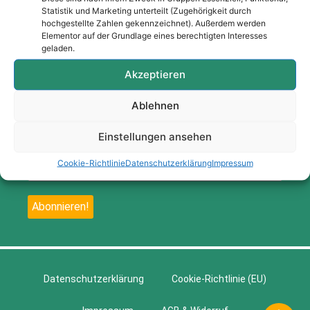
Statistik und Marketing unterteilt (Zugehörigkeit durch
Anmeldung zum Newsletter
hochgestellte Zahlen gekennzeichnet). Außerdem werden
Elementor auf der Grundlage eines berechtigten Interesses
Ich möchte News per E-Mail erhalten und bin mit
geladen.
der damit verbundenen Verarbeitung meiner
Akzeptieren
personenbezogenen Daten gemäß der gedanken
dizain – Datenschutzerklärung einverstanden. Ein
Ablehnen
Widerruf ist jederzeit möglich.
Hier gelangst du zur
Datenschutzerklärung
Einstellungen ansehen
Cookie-Richtlinie
Datenschutzerklärung
Impressum
Datenschutzerklärung
Cookie-Richtlinie (EU)