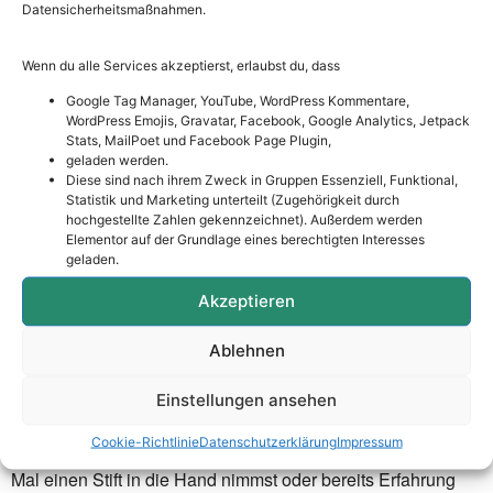
Datensicherheitsmaßnahmen.
Zentangle
Wenn du alle Services akzeptierst, erlaubst du, dass
Google Tag Manager, YouTube, WordPress Kommentare,
Zentangle – Yoga mit dem Stift.
WordPress Emojis, Gravatar, Facebook, Google Analytics, Jetpack
Stats, MailPoet und Facebook Page Plugin,
Strich für Strich, Muster für Muster entsteht etwas
geladen werden.
Einzigartiges. Zentangle ist eine meditative
Diese sind nach ihrem Zweck in Gruppen Essenziell, Funktional,
Statistik und Marketing unterteilt (Zugehörigkeit durch
Zeichenmethode, die Entspannung und Achtsamkeit auf
hochgestellte Zahlen gekennzeichnet). Außerdem werden
wunderbare Weise mit Kreativität verbindet. Kein
Elementor auf der Grundlage eines berechtigten Interesses
künstlerisches Vorwissen nötig, nur die Bereitschaft, den
geladen.
Moment zu spüren und loszulassen.
Akzeptieren
Sybille Schubert, zertifizierte Zentangle-Lehrerin, führt dich
behutsam durch die Grundlagen dieser besonderen Technik.
Ablehnen
In einer ruhigen, einladenden Atmosphäre in der Brooks
Akademie findest du Abstand vom Alltag und Raum für dich
Einstellungen ansehen
selbst.
Cookie-Richtlinie
Datenschutzerklärung
Impressum
Dieser Workshop ist offen für alle, egal ob du zum ersten
Mal einen Stift in die Hand nimmst oder bereits Erfahrung