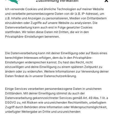
Wann
Zustimmung verwalten
Ich verwende Cookies und ähnliche Technologien auf meiner Website
29. Mai, 2026
und verarbeite personenbezogene Daten von dir (z.B. IP-Adresse), um
z.B. Inhalte und Anzeigen zu personalisieren, Medien von Drittanbietern
18:30 bis 20:30
einzubinden oder Zugriffe auf unsere Website zu analysieren. Die
Datenverarbeitung kann auch erst in Folge gesetzter Cookies
stattfinden. Wir teilen diese Daten mit Dritten, die wir in den
ZUM KALENDER HINZUFÜGEN
Privatsphäre-Einstellungen benennen.
ICS herunterladen
Google Kalender
Buchungen
Die Datenverarbeitung kann mit deiner Einwilligung oder auf Basis eines
berechtigten Interesses erfolgen, dem du in den Privatsphäre-
Buchungen geschlossen
Einstellungen widersprechen kannst. Du hast das Recht, nicht
einzuwilligen und deine Einwilligung zu einem späteren Zeitpunkt zu
ändern oder zu widerrufen. Weitere Informationen zur Verwendung deiner
Wo
Daten findest du in unserer Datenschutzerklärung.
Brooks Akademie – gedanken di’zain,
Einige Services verarbeiten personenbezogene Daten in unsicheren
Drittländern. Mit deiner Einwilligung stimmst du auch der
Spitalstraße 37, 97421 Schweinfurt
Datenverarbeitung gekennzeichneter Services gemäß Art. 49 Abs. 1 lit. a
DSGVO zu, mit Risiken wie unzureichenden Rechtsmitteln, unbefugtem
Zugriff durch Behörden ohne Information oder Widerspruchsmöglichkeit,
Veranstaltungstyp
unbefugter Weitergabe an Dritte und unzureichenden